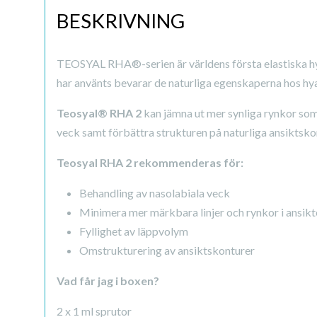
BESKRIVNING
TEOSYAL RHA®-serien är världens första elastiska hyal
har använts bevarar de naturliga egenskaperna hos hyal
Teosyal® RHA 2
kan jämna ut mer synliga rynkor som
veck samt förbättra strukturen på naturliga ansiktsko
Teosyal RHA 2 rekommenderas för:
Behandling av nasolabiala veck
Minimera mer märkbara linjer och rynkor i ansikte
Fyllighet av läppvolym
Omstrukturering av ansiktskonturer
Vad får jag i boxen?
2 x 1 ml sprutor