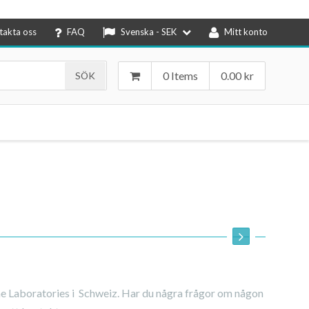
takta oss
FAQ
Svenska - SEK
Mitt konto
0 Items
0.00
kr
e Laboratories i Schweiz. Har du några frågor om någon