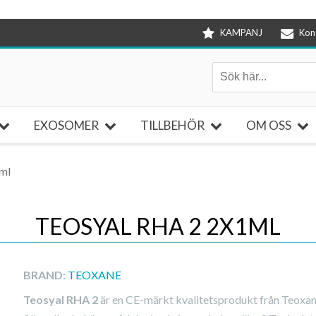
KAMPANJ
Kon
EXOSOMER
TILLBEHÖR
OM OSS
ml
TEOSYAL RHA 2 2X1ML
BRAND:
TEOXANE
Teosyal RHA 2
är en CE-märkt kvalitetsprodukt från Teoxan