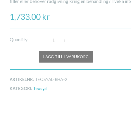
filler eller behöver rådgivning kring en behandling? Tveka int
1,733.00
kr
Quantity
-
+
LÄGG TILL I VARUKORG
ARTIKELNR:
TEOSYAL-RHA-2
KATEGORI:
Teosyal