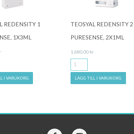
L REDENSITY 1
TEOSYAL REDENSITY 2
NSE, 1X3ML
PURESENSE, 2X1ML
r
1,680.00
kr
LL I VARUKORG
LÄGG TILL I VARUKORG