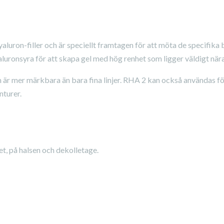
uron-filler och är speciellt framtagen för att möta de specifika 
uronsyra för att skapa gel med hög renhet som ligger väldigt nära 
 är mer märkbara än bara fina linjer. RHA 2 kan också användas fö
nturer.
t, på halsen och dekolletage.