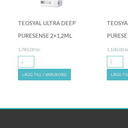
TEOSYAL ULTRA DEEP
TEOSYA
PURESENSE 2×1,2ML
PURESE
1,785.00
kr
1,100.00
k
LÄGG TILL I VARUKORG
LÄGG TI