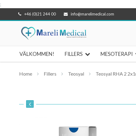
;
Hoppa
+46 (0)21 244 00
info@marelimedical.com
till
innehåll
VÄLKOMMEN!
FILLERS
MESOTERAPI
Home
Fillers
Teosyal
Teosyal RHA 2 2x1