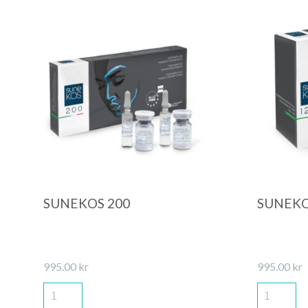
Quick View
SUNEKOS 200
SUNEKO
995.00
kr
995.00
kr