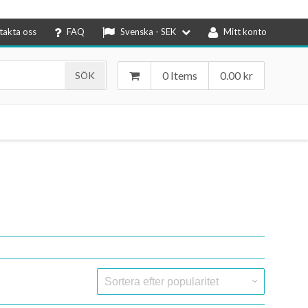
takta oss
FAQ
Svenska - SEK
Mitt konto
0 Items
0.00
kr