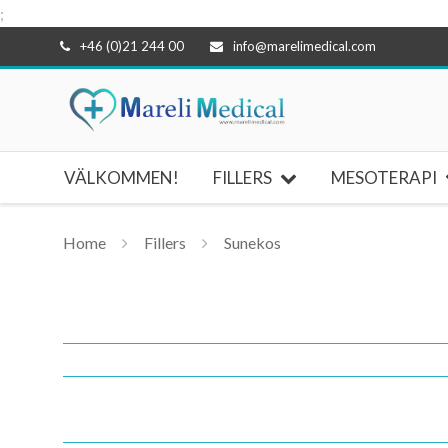
;
Hoppa
+46 (0)21 244 00
info@marelimedical.com
till
innehåll
VÄLKOMMEN!
FILLERS
MESOTERAPI
Home
Fillers
Sunekos