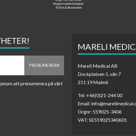
YHETER!
MARELI MEDIC
Mareli Medical AB
Dockplatsen 1, vån 7
211 19 Malmö
 genom att prenumerera på vårt
Tel: +46(0)21-244 00
Email: info@marelimedical
Orgnr: 559025-3406
VAT: SE559025340601