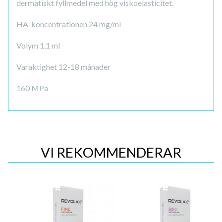
dermatiskt fyllmedel med hög viskoelasticitet.
HA-koncentrationen 24 mg/ml
Volym 1,1 ml
Varaktighet 12-18 månader
160 MPa
VI REKOMMENDERAR