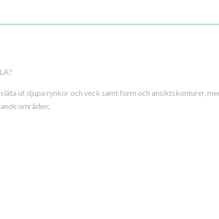
LA?
t släta ut djupa rynkor och veck samt form och ansiktskonturer, med
ljande områden;