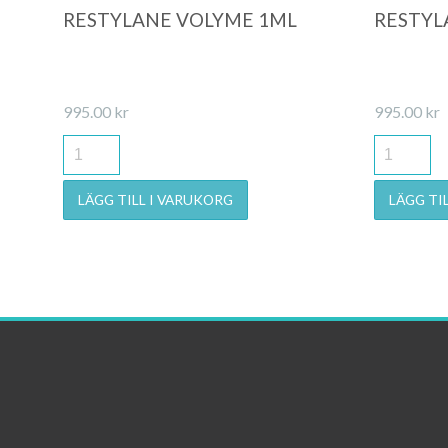
RESTYLANE VOLYME 1ML
RESTYL
995.00
kr
995.00
kr
LÄGG TILL I VARUKORG
LÄGG TI