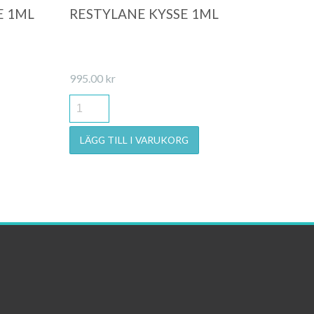
E 1ML
RESTYLANE KYSSE 1ML
995.00
kr
LÄGG TILL I VARUKORG