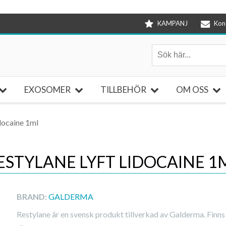
KAMPANJ
Kon
EXOSOMER
TILLBEHÖR
OM OSS
docaine 1ml
ESTYLANE LYFT LIDOCAINE 1
BRAND:
GALDERMA
Restylane är en svensk produkt tillverkad av Galderma. Finns