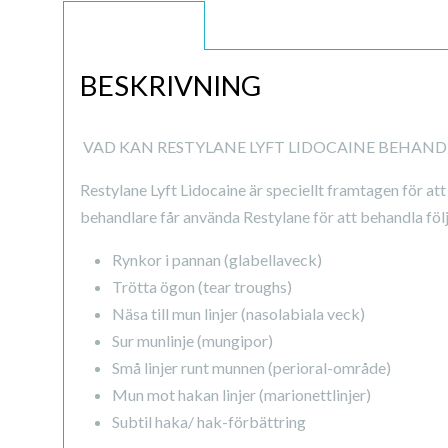
BESKRIVNING
BESKRIVNING
VAD KAN RESTYLANE LYFT LIDOCAINE BEHAND
Restylane Lyft Lidocaine är speciellt framtagen för at
behandlare får använda Restylane för att behandla fö
Rynkor i pannan (glabellaveck)
Trötta ögon (tear troughs)
Näsa till mun linjer (nasolabiala veck)
Sur munlinje (mungipor)
Små linjer runt munnen (perioral-område)
Mun mot hakan linjer (marionettlinjer)
Subtil haka/ hak-förbättring