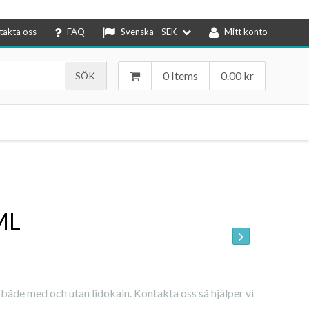
takta oss
FAQ
Svenska - SEK
Mitt konto
0 Items
0.00
kr
ML
 både med och utan lidokain. Kontakta oss så hjälper vi