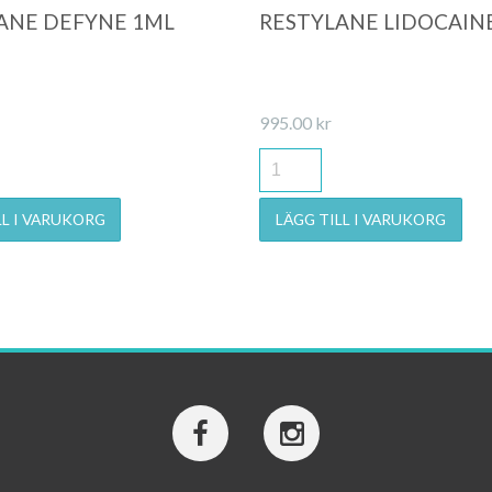
ANE DEFYNE 1ML
RESTYLANE LIDOCAIN
995.00
kr
LL I VARUKORG
LÄGG TILL I VARUKORG