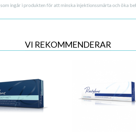
 som ingår i produkten för att minska injektionssmärta och öka 
VI REKOMMENDERAR
Quick View
Quick View