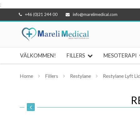
;
Hoppa
+46 (0)21 244 00
info@marelimedical.com
till
innehåll
VÄLKOMMEN!
FILLERS
MESOTERAPI
Home
Fillers
Restylane
Restylane Lyft Li
R