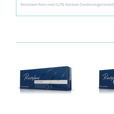
Restylane finns med 0,3% lidokain (bedövningsmedel)
Quick View