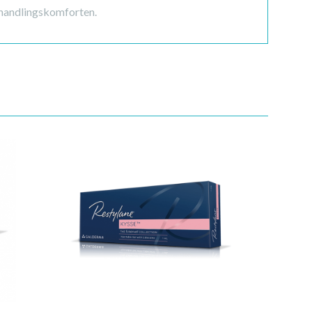
behandlingskomforten.
Quick View