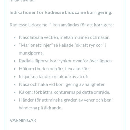
Indikationer för Radiesse Lidocaine korrigering:
Radiesse Lidocaine ™ kan användas för att korrigera:
Nasolabiala vecken, mellan munnen och näsan.
”Marionettlinjer” så kallade ”skratt rynkor” i
mungiporna.
Radiala läpprynkor: rynkor ovanför överläppen.
Hålrum i huden och ärr, t ex akne ärr.
Insjunkna kinder orsakade av atrofi.
Näsa och haka vid korrigering av håligheter.
Käken: förbättra konturerna på detta område.
Händer för att minska graden av vener och ben i
händerna på åldrande.
VARNINGAR