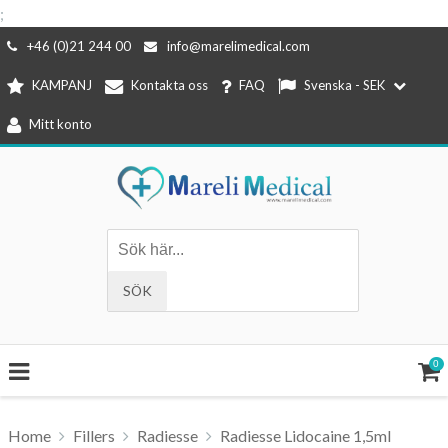
;
Hoppa
+46 (0)21 244 00
info@marelimedical.com
till
KAMPANJ
Kontakta oss
FAQ
Svenska - SEK
innehåll
Mitt konto
0
Home
Fillers
Radiesse
Radiesse Lidocaine 1,5ml