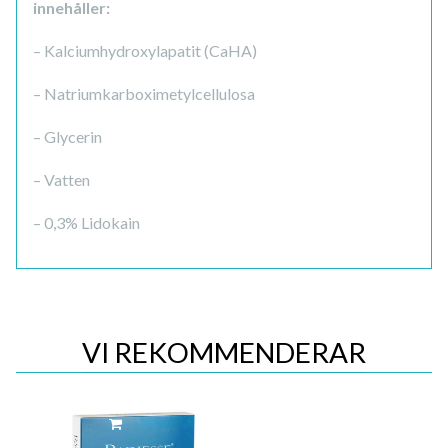
innehåller:
– Kalciumhydroxylapatit (CaHA)
– Natriumkarboximetylcellulosa
– Glycerin
– Vatten
– 0,3% Lidokain
VI REKOMMENDERAR