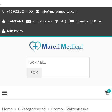
;
Hoppa
+46 (0)21 244 00
info@marelimedical.com
till
KAMPANJ
Kontakta oss
FAQ
Svenska - SEK
innehåll
Mitt konto
0
Home
Okategoriserad
Promo – Vattenflaska