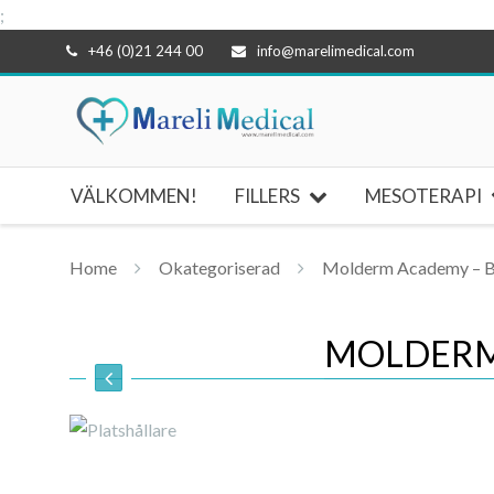
;
Hoppa
+46 (0)21 244 00
info@marelimedical.com
till
innehåll
VÄLKOMMEN!
FILLERS
MESOTERAPI
Home
Okategoriserad
Molderm Academy – Bi
MOLDERM