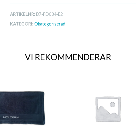
ARTIKELNR:
B7-FD034-E2
KATEGORI:
Okategoriserad
VI REKOMMENDERAR
Quick View
Quick View