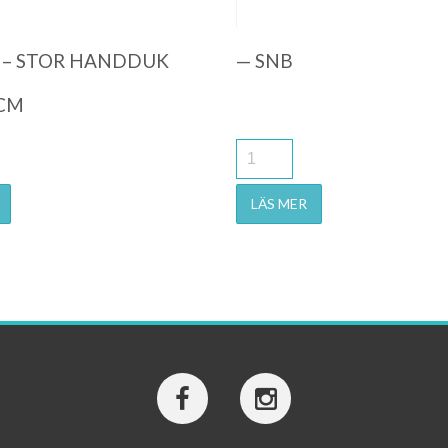
– STOR HANDDUK
— SNB
CM
LÄS MER