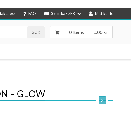
takta oss
FAQ
Svenska - SEK
Mitt konto
0 Items
0.00
kr
N – GLOW