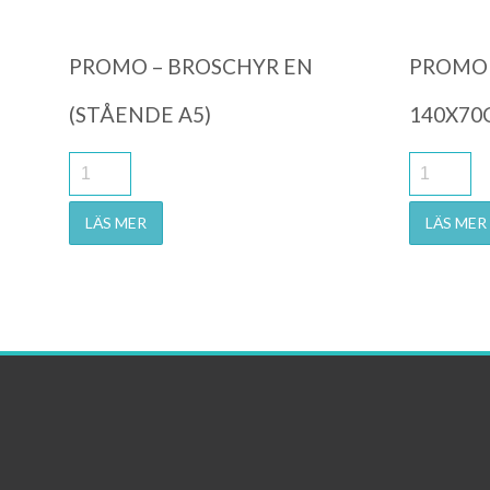
PROMO – BROSCHYR EN
PROMO 
(STÅENDE A5)
140X70
LÄS MER
LÄS MER