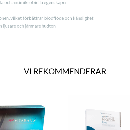
la och antimikrobiella egenskaper
nen, vilket förbättrar blodflöde och känslighet
n ljusare och jämnare hudton
VI REKOMMENDERAR
Quick View
Quick View