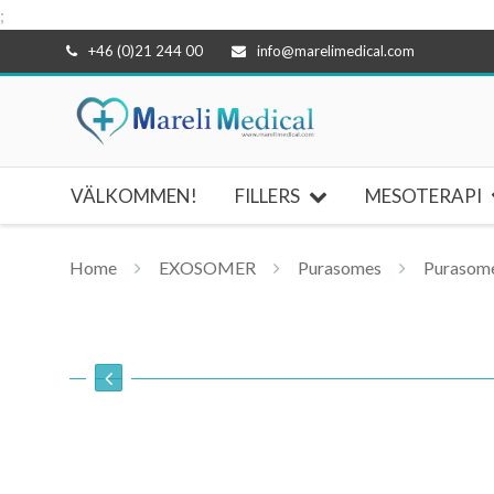
;
Hoppa
+46 (0)21 244 00
info@marelimedical.com
till
innehåll
VÄLKOMMEN!
FILLERS
MESOTERAPI
Home
EXOSOMER
Purasomes
Purasom