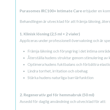
Purasomes IRC100+ Intimate Care
erbjuder en komp
Behandlingen är utvecklad för att främja läkning, åter
1. Klinisk lösning (2,5 ml × 2 vialer)
Appliceras under professionell övervakning och är spec
Främja läkning och föryngring i det intima områd
Återställa hudens struktur genom stimulering av k
Optimera hudens fuktbalans och förbättra elasti
Lindra torrhet, irritation och obehag
Stärka hudens naturliga barriärfunktion
2. Regenerativ gel för hemmabruk (50 ml)
Avsedd för daglig användning och utvecklad för att: