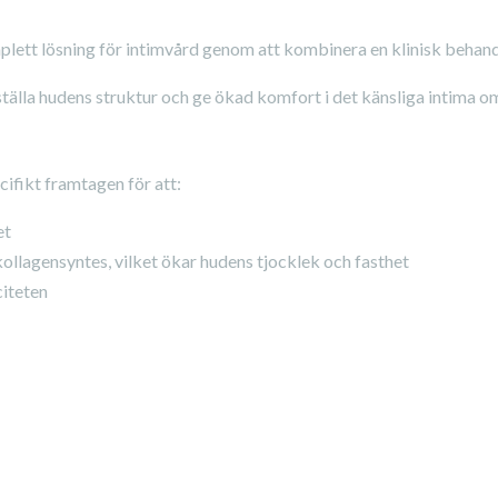
lett lösning för intimvård genom att kombinera en klinisk behan
ställa hudens struktur och ge ökad komfort i det känsliga intima o
ifikt framtagen för att:
et
ollagensyntes, vilket ökar hudens tjocklek och fasthet
citeten