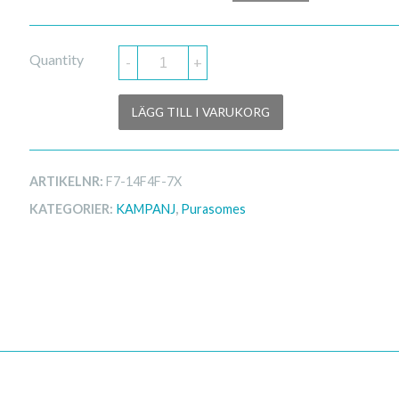
ursprungliga
nuvarande
priset
priset
Quantity
-
+
var:
är:
3,899.00 kr.
1,999.00 kr.
LÄGG TILL I VARUKORG
ARTIKELNR:
F7-14F4F-7X
KATEGORIER:
KAMPANJ
,
Purasomes