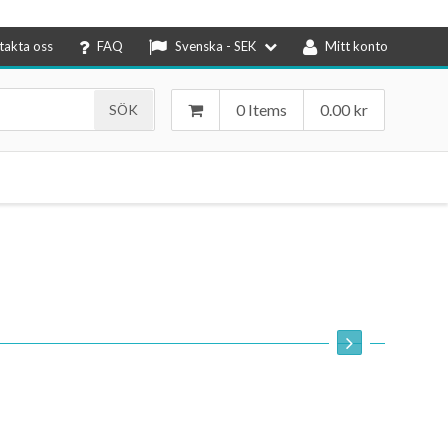
takta oss
FAQ
Svenska - SEK
Mitt konto
0 Items
0.00
kr